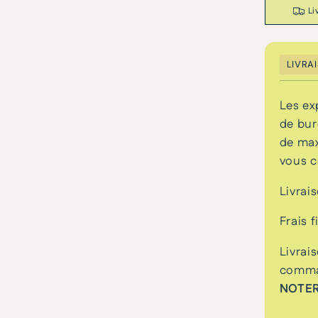
Li
LIVRA
Les ex
de bur
de max
vous c
Livrai
Frais 
Livrai
comman
NOTE