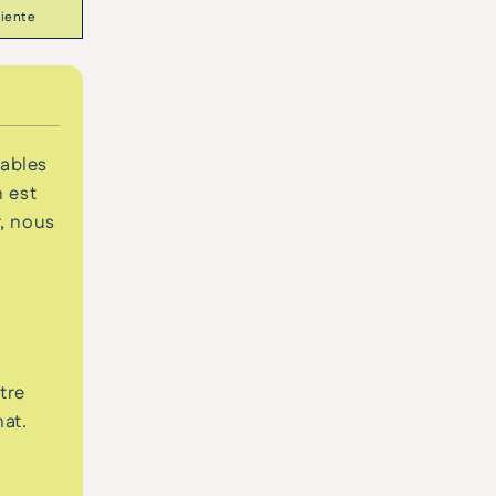
iente
rables
n est
r, nous
tre
at.