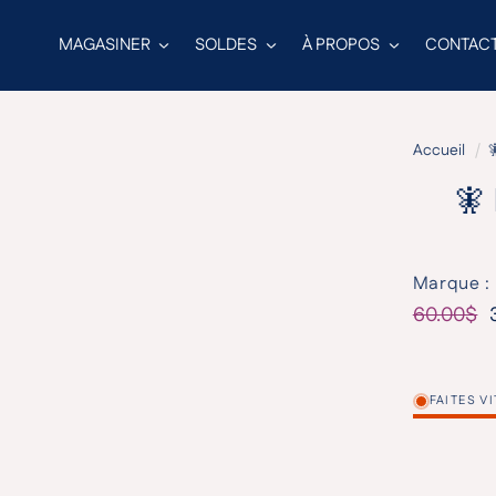
MAGASINER
SOLDES
À PROPOS
CONTAC
Accueil

🧚
Marque : 
60.00$
Prix habi
Prix prom
FAITES V