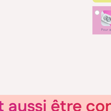
Pour a
ssi être consc