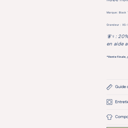
Marque: Black 
Grandeur : XS-
🧚♀️: 20%
en aide a
*Vente finale,
Guide d
Entreti
Compos