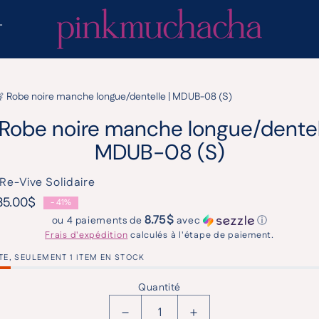
T
 Robe noire manche longue/dentelle | MDUB-08 (S)
 Robe noire manche longue/dentell
MDUB-08 (S)
Re-Vive Solidaire
35.00$
- 41%
tuel
otionnel
8.75$
ou 4 paiements de
avec
ⓘ
Frais d'expédition
calculés à l'étape de paiement.
ITE, SEULEMENT 1 ITEM EN STOCK
Quantité
Réduire la quantité de 🧚 Robe
Augmenter la quanti