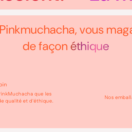
Pinkmuchacha, vous mag
de façon
éthique
oin
r PinkMuchacha que les
Nos emball
e qualité et d'éthique.