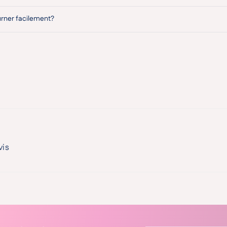
urner facilement?
vis