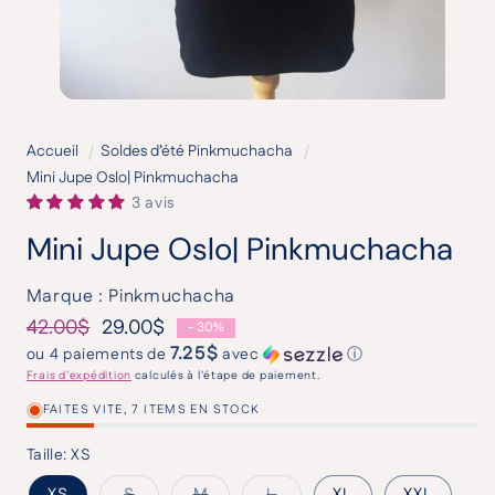
Accueil
Soldes d’été Pinkmuchacha
Mini Jupe Oslo| Pinkmuchacha
3 avis
Mini Jupe Oslo| Pinkmuchacha
Marque : Pinkmuchacha
42.00$
29.00$
- 30%
Prix habituel
Prix promotionnel
7.25$
ou 4 paiements de
avec
ⓘ
Frais d'expédition
calculés à l'étape de paiement.
FAITES VITE, 7 ITEMS EN STOCK
Taille:
XS
Variante épuisée ou indisponible
Variante épuisée ou indisponible
Variante épuisée ou indisponib
XS
S
M
L
XL
XXL