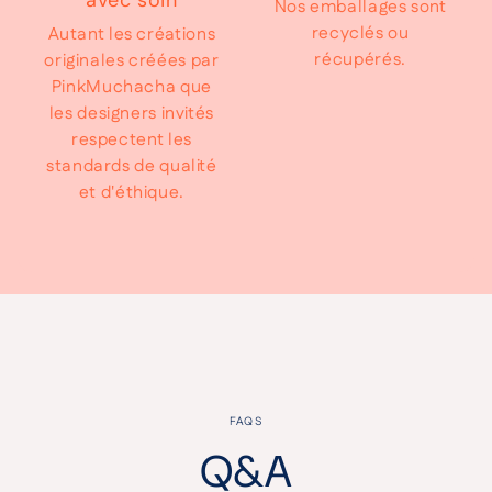
avec soin
Nos emballages sont
recyclés ou
Autant les créations
récupérés.
originales créées par
PinkMuchacha que
les designers invités
respectent les
standards de qualité
et d'éthique.
FAQS
Q&A