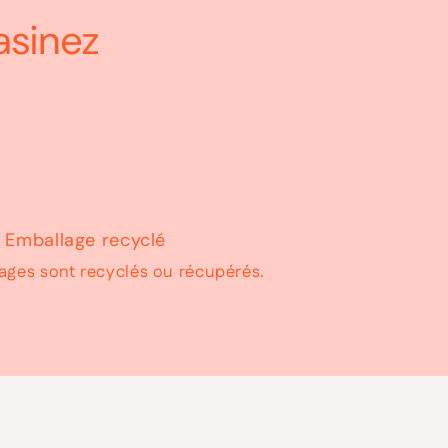
asinez
Emballage recyclé
ages sont recyclés ou récupérés.