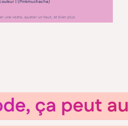
ouleur | (Pinkmuchacha)
er une veste, ajuster un haut, et bien plus
ça peut aussi 