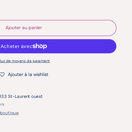
Grand Foulard rouge picots blancs (Pinkmuchacha)
 quantité de Grand Foulard rouge picots blancs (P
Ajouter au panier
lus de moyens de paiement
Ajouter à la wishlist
333 St-Laurent ouest
urs
a boutique