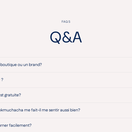
FAQS
Q&A
boutique ou un brand?
 ?
est gratuite?
nkmuchacha me fait-il me sentir aussi bien?
urner facilement?