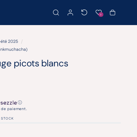
Produits récemment consultés
Connexion
Liste de souhaits
Panier
0
-été 2025
(Pinkmuchacha)
uge picots blancs
ⓘ
e de paiement.
N STOCK