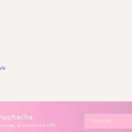
vis
kmuchacha
Courriel
lusives, promotions VIP!