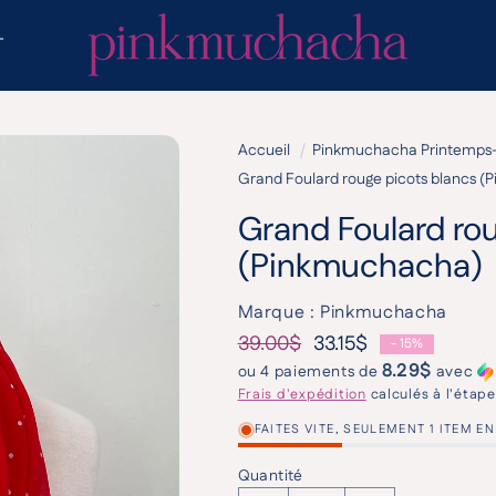
T
Accueil
Pinkmuchacha Printemps
Grand Foulard rouge picots blancs 
Grand Foulard ro
(Pinkmuchacha)
Marque : Pinkmuchacha
39.00$
33.15$
- 15%
Prix habituel
Prix promotionnel
8.29$
ou 4 paiements de
avec
Frais d'expédition
calculés à l'étap
FAITES VITE, SEULEMENT 1 ITEM E
Quantité